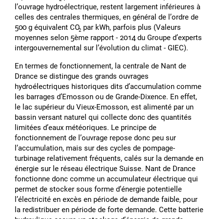
lʼouvrage hydroélectrique, restent largement inférieures à
celles des centrales thermiques, en général de lʼordre de
500 g équivalent CO
par kWh, parfois plus (Valeurs
2
moyennes selon 5ème rapport - 2014 du Groupe dʼexperts
intergouvernemental sur lʼévolution du climat - GIEC).
En termes de fonctionnement, la centrale de Nant de
Drance se distingue des grands ouvrages
hydroélectriques historiques dits dʼaccumulation comme
les barrages dʼEmosson ou de Grande-Dixence. En effet,
le lac supérieur du Vieux-Emosson, est alimenté par un
bassin versant naturel qui collecte donc des quantités
limitées dʼeaux météoriques. Le principe de
fonctionnement de lʼouvrage repose donc peu sur
lʼaccumulation, mais sur des cycles de pompage-
turbinage relativement fréquents, calés sur la demande en
énergie sur le réseau électrique Suisse. Nant de Drance
fonctionne donc comme un accumulateur électrique qui
permet de stocker sous forme dʼénergie potentielle
lʼélectricité en excès en période de demande faible, pour
la redistribuer en période de forte demande. Cette batterie