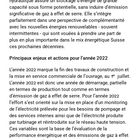
hydraulique assure un stockage dʼénergie de grande
capacité sous forme potentielle, sans induire dʼémission
significative de gaz à effet de serre. Elle sʼintègre
parfaitement dans une perspective de complémentarité
avec les nouvelles énergies renouvelables - souvent
intermittentes - qui sont vouées à prendre une part de
plus en plus importante dans le mix énergétique Suisse
ces prochaines décennies.
Principaux enjeux et actions pour lʼannée 2022
Lʼannée 2022 marque la fin des travaux de construction et
la mise en service commerciale de lʼouvrage, au 1
juillet.
er
Lʼannée 2022 est donc une année de démarrage, partielle
en termes de production tout comme en termes
dʼémission de gaz à effet de serre. Pour lʼannée 2022
lʼeffort sʼest orienté sur la mise en place dʼun monitoring
de lʼélectricité prélevée pour les besoins de pompage et
des services internes ainsi que de lʼélectricité produite
par turbinage et réintroduite sur le réseau haute tension.
Ces variables sont la base de lʼévaluation de la
performance énergétique et des émissions de gaz à effet