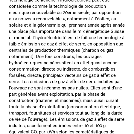
Technologie centenaire, lʼhydroélectricité peut être
considérée comme la technologie de production
électrique renouvelable du 20ème siècle, par opposition
au « nouveau renouvelable », notamment à lʼéolien, au
solaire et à la géothermie qui prennent année après année
une place plus importante dans le mix énergétique Suisse
et mondial. Lʼhydroélectricité est de fait une technologie à
faible émission de gaz à effet de serre, en opposition aux
centrales de production thermiques (charbon ou gaz
notamment). Une fois construits, les ouvrages
hydroélectriques ne nécessitent en effet quasi aucune
consommation, directe ou indirecte, de combustibles
fossiles, directe, principaux vecteurs de gaz à effet de
serre. Les émissions de gaz à effet de serre induites par
lʼouvrage ne sont néanmoins pas nulles. Elles sont dʼune
part générées avant exploitation, par la phase de
construction (matériel et machines), mais aussi durant
toute la phase dʼexploitation (consommation électrique,
transport, fournitures et services tout au long de la durée
de vie de lʼouvrage). Les émissions de gaz à effet de serre
induites, usuellement estimées entre 10 et 100 g
équivalent CO
par kWh selon les caractéristiques de
2