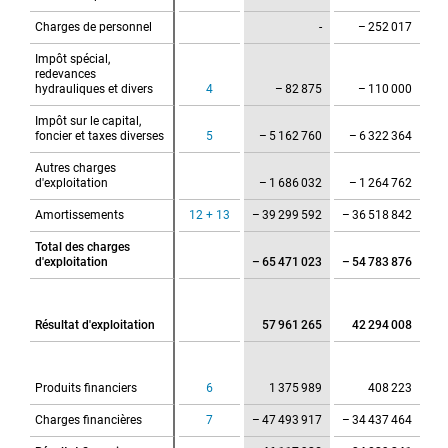
Charges de personnel
Charges de personnel
-
– 252 017
Impôt spécial,
Impôt spécial,
redevances
redevances
hydrauliques et divers
hydrauliques et divers
4
– 82 875
– 110 000
Impôt sur le capital,
Impôt sur le capital,
foncier et taxes diverses
foncier et taxes diverses
5
– 5 162 760
– 6 322 364
Autres charges
Autres charges
d'exploitation
d'exploitation
– 1 686 032
– 1 264 762
Amortissements
Amortissements
12 + 13
– 39 299 592
– 36 518 842
Total des charges
Total des charges
d'exploitation
d'exploitation
– 65 471 023
– 54 783 876
Résultat d'exploitation
Résultat d'exploitation
57 961 265
42 294 008
Produits financiers
Produits financiers
6
1 375 989
408 223
Charges financières
Charges financières
7
– 47 493 917
– 34 437 464