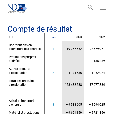
Menu
Compte de résultat
CHF
CHF
Note
2023
2022
Contributions en
Contributions en
couverture des charges
couverture des charges
1
119 257 652
92 679 971
Prestations propres
Prestations propres
activées
activées
-
135 889
Autres produits
Autres produits
d'exploitation
d'exploitation
2
4 174 636
4 262 024
Total des produits
Total des produits
d'exploitation
d'exploitation
123 432 288
97 077 884
Achat et transport
Achat et transport
d'énergie
d'énergie
3
– 9 588 605
– 4 594 025
Matériel et prestations
Matériel et prestations
– 9 651 159
– 5 721 866