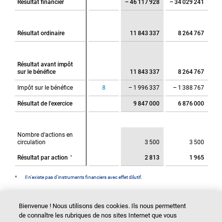
Résultat financier
Résultat financier
– 46 117 928
– 34 029 241
Résultat ordinaire
Résultat ordinaire
11 843 337
8 264 767
Résultat avant impôt
Résultat avant impôt
sur le bénéfice
sur le bénéfice
11 843 337
8 264 767
Impôt sur le bénéfice
Impôt sur le bénéfice
8
– 1 996 337
– 1 388 767
Résultat de l'exercice
Résultat de l'exercice
9 847 000
6 876 000
Nombre d'actions en
Nombre d'actions en
circulation
circulation
3 500
3 500
*
*
Résultat par action
Résultat par action
2 813
1 965
*
Il n'existe pas d'instruments financiers avec effet dilutif.
Bienvenue ! Nous utilisons des cookies. Ils nous permettent
de connaître les rubriques de nos sites Internet que vous